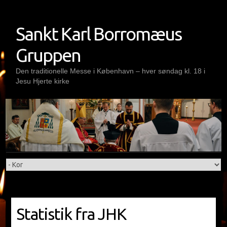
Skip
to
Sankt Karl Borromæus
content
Gruppen
Den traditionelle Messe i København – hver søndag kl. 18 i
Jesu Hjerte kirke
Statistik fra JHK