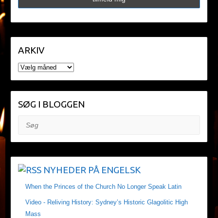
ARKIV
ARKIV
SØG I BLOGGEN
Søg
NYHEDER PÅ ENGELSK
When the Princes of the Church No Longer Speak Latin
Video - Reliving History: Sydney’s Historic Glagolitic High
Mass