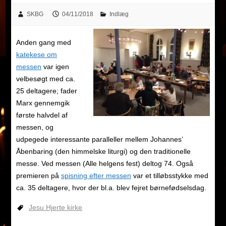
SKBG
04/11/2018
Indlæg
Anden gang med
katekese om
messen
var igen
velbesøgt med ca.
25 deltagere; fader
Marx gennemgik
første halvdel af
messen, og
udpegede interessante paralleller mellem Johannes’
Åbenbaring (den himmelske liturgi) og den traditionelle
messe. Ved messen (Alle helgens fest) deltog 74. Også
premieren på
spisning efter messen
var et tilløbsstykke med
ca. 35 deltagere, hvor der bl.a. blev fejret børnefødselsdag.
Jesu Hjerte kirke