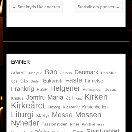
←
Sæt kryds i kalenderen
Statistik om præster
→
EMNER
Bøn
Danmark
Advent
Corona
Den Stille
Alle Sjæle
Faste
Eukaristi
Firmelse
Dåb
Uge
Døden
Helgener
Frankrig
FSSP
Jesus
Helligånden
Kirken
Jomfru Maria
Jul
Kristus
Kina
Kirkeåret
Kristenheden
Klosterliv
Klitborg
Liturgi
Messen
Messe
Martyr
Nyheder
Passionstiden
Pinse
Pontifikalmesse
Spiritualitet
Påske