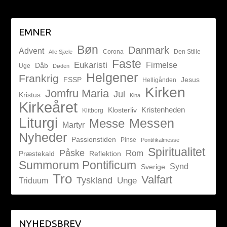
EMNER
Bøn
Danmark
Advent
Corona
Den Stille
Alle Sjæle
Faste
Eukaristi
Firmelse
Dåb
Uge
Døden
Helgener
Frankrig
FSSP
Jesus
Helligånden
Kirken
Jomfru Maria
Jul
Kristus
Kina
Kirkeåret
Kristenheden
Klosterliv
Klitborg
Liturgi
Messen
Messe
Martyr
Nyheder
Passionstiden
Pinse
Pontifikalmesse
Spiritualitet
Påske
Rom
Præstekald
Reflektion
Summorum Pontificum
Synd
Sverige
Tro
Valfart
Tyskland
Unge
Triduum
NYHEDSBREV