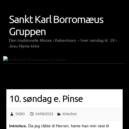
Skip
to
Sankt Karl Borromæus
content
Gruppen
Den traditionelle Messe i København – hver søndag kl. 18 i
Jesu Hjerte kirke
10. søndag e. Pinse
SKBG
04/08/2023
Kirkeåret
Introitus.
Da jeg råbte til Herren, hørte han min røst til