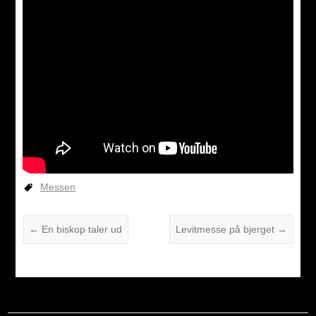
Messen
←
En biskop taler ud
Levitmesse på bjerget
→