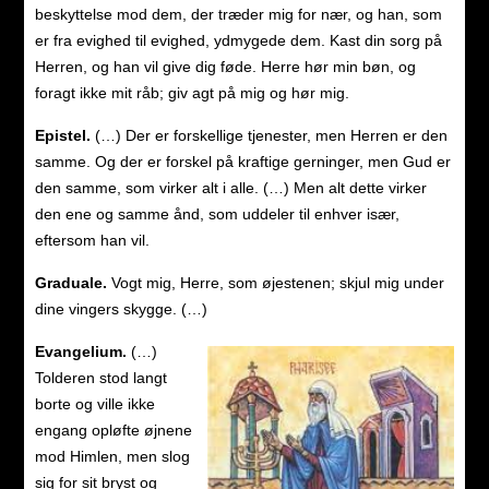
beskyttelse mod dem, der træder mig for nær, og han, som
er fra evighed til evighed, ydmygede dem. Kast din sorg på
Herren, og han vil give dig føde. Herre hør min bøn, og
foragt ikke mit råb; giv agt på mig og hør mig.
Epistel.
(…) Der er forskellige tjenester, men Herren er den
samme. Og der er forskel på kraftige gerninger, men Gud er
den samme, som virker alt i alle. (…) Men alt dette virker
den ene og samme ånd, som uddeler til enhver især,
eftersom han vil.
Graduale.
Vogt mig, Herre, som øjestenen; skjul mig under
dine vingers skygge. (…)
Evangelium.
(…)
Tolderen stod langt
borte og ville ikke
engang opløfte øjnene
mod Himlen, men slog
sig for sit bryst og