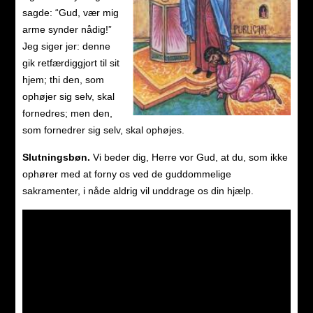
sagde: “Gud, vær mig
arme synder nådig!”
Jeg siger jer: denne
gik retfærdiggjort til sit
hjem; thi den, som
ophøjer sig selv, skal
fornedres; men den,
som fornedrer sig selv, skal ophøjes.
Slutningsbøn.
Vi beder dig, Herre vor Gud, at du, som ikke
ophører med at forny os ved de guddommelige
sakramenter, i nåde aldrig vil unddrage os din hjælp.